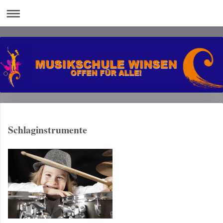
Schlaginstrumente