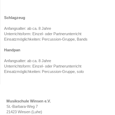
Schlagzeug
Anfangsalter: ab ca. 8 Jahre
Unterrichtsform: Einzel- oder Partnerunterricht
Einsatzmöglichkeiten: Percussion-Gruppe, Bands
Handpan
Anfangsalter: ab ca. 8 Jahre
Unterrichtsform: Einzel- oder Partnerunterricht
Einsatzmöglichkeiten: Percussion-Gruppe, solo
Musikschule Winsen e.V.
St.-Barbara-Weg 7
21423 Winsen (Luhe)